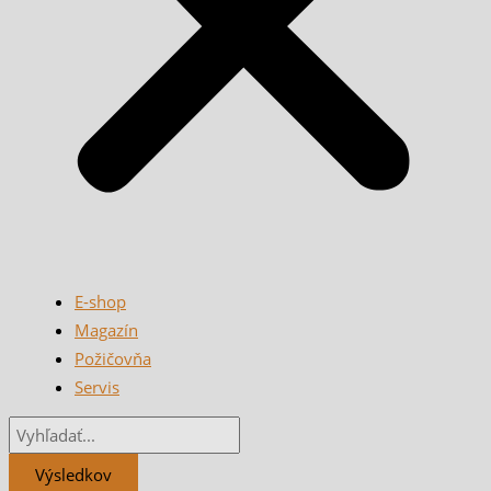
E-shop
Magazín
Požičovňa
Servis
Výsledkov