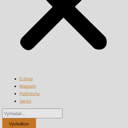
E-shop
Magazín
Požičovňa
Servis
Výsledkov