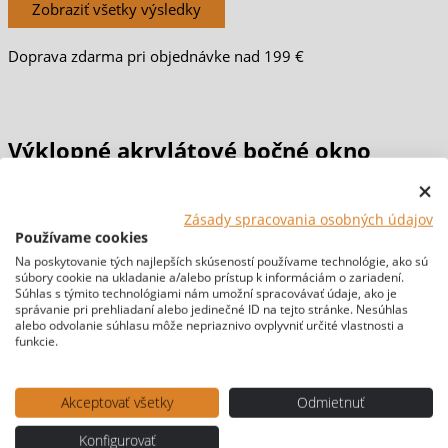
Zobraziť všetky výsledky
Doprava zdarma pri objednávke nad 199 €
Výklopné akrylátové bočné okno
Carbest RW Fusion
Zásady spracovania osobných údajov
Používame cookies
Domov
/
DOPLNKY PRE PRÍVESY
/ Výklopné akrylátové bočné
Na poskytovanie tých najlepších skúseností používame technológie, ako sú
súbory cookie na ukladanie a/alebo prístup k informáciám o zariadení.
okno Carbest RW Fusion
Súhlas s týmito technológiami nám umožní spracovávať údaje, ako je
[br-wapl-all]
správanie pri prehliadaní alebo jedinečné ID na tejto stránke. Nesúhlas
alebo odvolanie súhlasu môže nepriaznivo ovplyvniť určité vlastnosti a
funkcie.
Akceptovať všetky
Odmietnuť
Konfigurovať