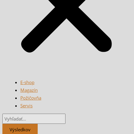
E-shop
Magazín
Požičovňa
Servis
Výsledkov