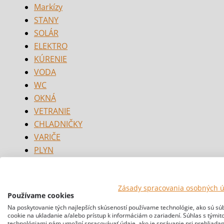
Markízy
STANY
SOLÁR
ELEKTRO
KÚRENIE
VODA
WC
OKNÁ
VETRANIE
CHLADNIČKY
VARIČE
PLYN
NOSIČE
PODVOZOK
Zásady spracovania osobných 
PRÍVES
Používame cookies
BEZPEČNOSŤ
Na poskytovanie tých najlepších skúseností používame technológie, ako sú sú
cookie na ukladanie a/alebo prístup k informáciám o zariadení. Súhlas s týmit
technológiami nám umožní spracovávať údaje, ako je správanie pri prehliadan