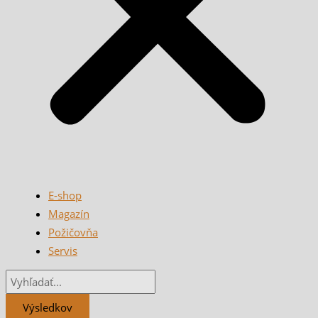
E-shop
Magazín
Požičovňa
Servis
Výsledkov