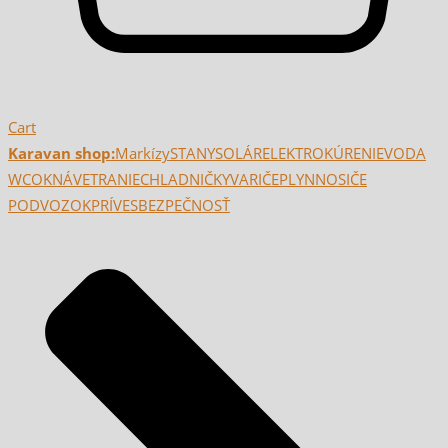
Cart
Karavan shop:
Markízy
STANY
SOLÁR
ELEKTRO
KÚRENIE
VODA
WC
OKNÁ
VETRANIE
CHLADNIČKY
VARIČE
PLYN
NOSIČE
PODVOZOK
PRÍVES
BEZPEČNOSŤ