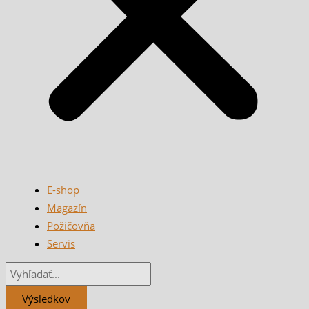
E-shop
Magazín
Požičovňa
Servis
Výsledkov