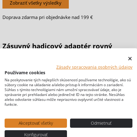
Zobraziť všetky výsledky
Doprava zdarma pri objednávke nad 199 €
Zásuvný hadicový adaptér rovný
Carbest, 12 mm
Zásady spracovania osobných údajov
Používame cookies
Domov
/
VODA
/
Systémy vodovodných potrubí 12 mm a 3/8
Na poskytovanie tých najlepších skúseností používame technológie, ako sú
súbory cookie na ukladanie a/alebo prístup k informáciám o zariadení.
palca
/ Zásuvný hadicový adaptér rovný Carbest, 12 mm
Súhlas s týmito technológiami nám umožní spracovávať údaje, ako je
[br-wapl-all]
správanie pri prehliadaní alebo jedinečné ID na tejto stránke. Nesúhlas
alebo odvolanie súhlasu môže nepriaznivo ovplyvniť určité vlastnosti a
funkcie.
Akceptovať všetky
Odmietnuť
Konfigurovať