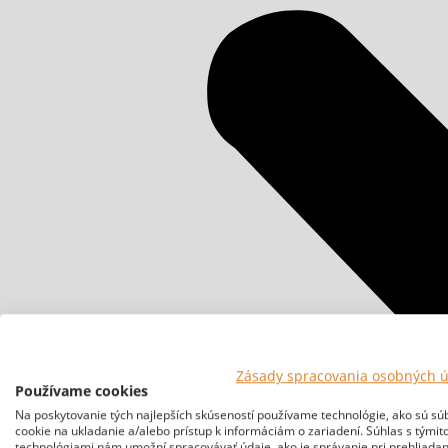
Zásady spracovania osobných 
Používame cookies
Na poskytovanie tých najlepších skúseností používame technológie, ako sú sú
cookie na ukladanie a/alebo prístup k informáciám o zariadení. Súhlas s týmit
technológiami nám umožní spracovávať údaje, ako je správanie pri prehliadan