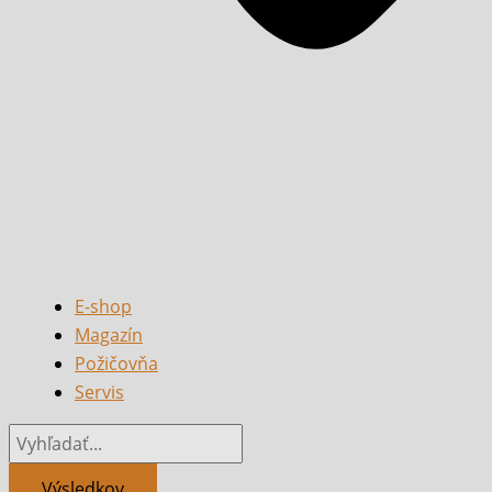
E-shop
Magazín
Požičovňa
Servis
Výsledkov