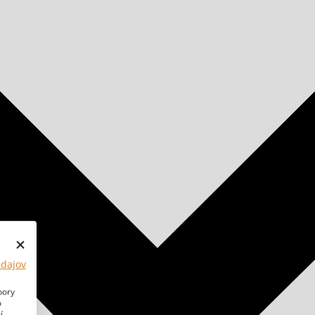
údajov
bory
o
í