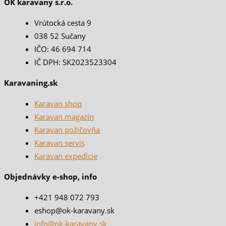
OK karavany s.r.o.
Vrútocká cesta 9
038 52 Sučany
IČO: 46 694 714
IČ DPH: SK2023523304
Karavaning.sk
Karavan shop
Karavan magazín
Karavan požičovňa
Karavan servis
Karavan expedície
Objednávky e-shop, info
+421 948 072 793
eshop@ok-karavany.sk
info@ok-karavany.sk