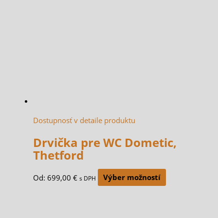
Dostupnosť v detaile produktu
Drvička pre WC Dometic,
Thetford
Od:
699,00
€
Výber možností
s DPH