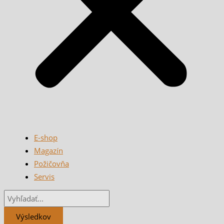
E-shop
Magazín
Požičovňa
Servis
Výsledkov