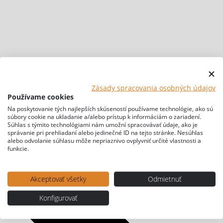
Zásady spracovania osobných údajov
Používame cookies
Na poskytovanie tých najlepších skúseností používame technológie, ako sú
súbory cookie na ukladanie a/alebo prístup k informáciám o zariadení.
Súhlas s týmito technológiami nám umožní spracovávať údaje, ako je
správanie pri prehliadaní alebo jedinečné ID na tejto stránke. Nesúhlas
alebo odvolanie súhlasu môže nepriaznivo ovplyvniť určité vlastnosti a
funkcie.
Akceptovať všetky
Odmietnuť
Konfigurovať