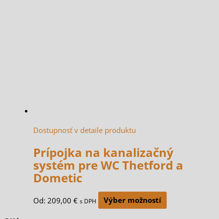
Dostupnosť v detaile produktu
Prípojka na kanalizačný
systém pre WC Thetford a
Dometic
Od:
209,00
€
Výber možností
s DPH