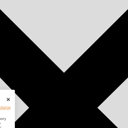
údajov
bory
o
í