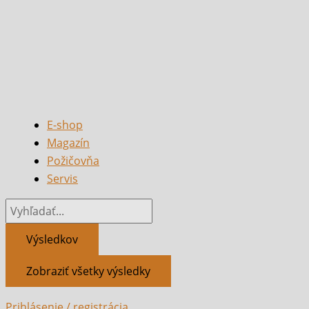
E-shop
Magazín
Požičovňa
Servis
Výsledkov
Zobraziť všetky výsledky
Prihlásenie / registrácia