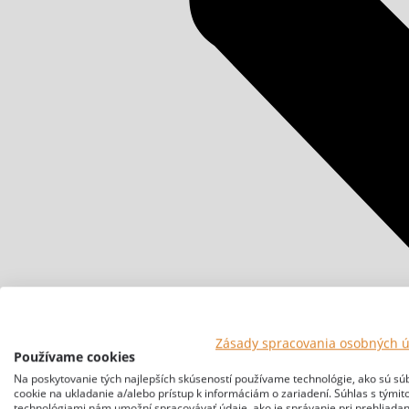
Zásady spracovania osobných 
Používame cookies
Na poskytovanie tých najlepších skúseností používame technológie, ako sú sú
cookie na ukladanie a/alebo prístup k informáciám o zariadení. Súhlas s týmit
technológiami nám umožní spracovávať údaje, ako je správanie pri prehliadan