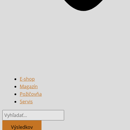
E-shop
Magazín
Požičovňa
Servis
Výsledkov