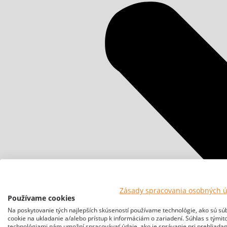
Zásady spracovania osobných 
Používame cookies
Na poskytovanie tých najlepších skúseností používame technológie, ako sú sú
cookie na ukladanie a/alebo prístup k informáciám o zariadení. Súhlas s týmit
technológiami nám umožní spracovávať údaje, ako je správanie pri prehliadan