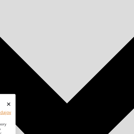
údajov
bory
o
í