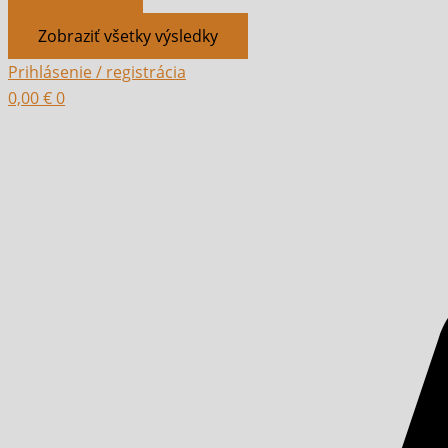
Zobraziť všetky výsledky
Prihlásenie / registrácia
0,00
€
0