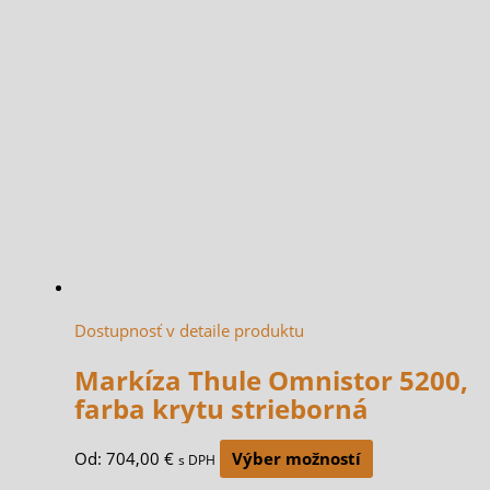
Dostupnosť v detaile produktu
Markíza Thule Omnistor 5200,
farba krytu strieborná
Od:
704,00
€
Výber možností
s DPH