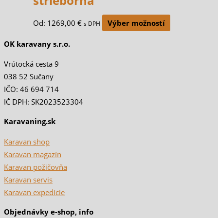
strieborná
Od:
1269,00
€
Výber možností
s DPH
OK karavany s.r.o.
Vrútocká cesta 9
038 52 Sučany
IČO: 46 694 714
IČ DPH: SK2023523304
Karavaning.sk
Karavan shop
Karavan magazín
Karavan požičovňa
Karavan servis
Karavan expedície
Objednávky e-shop, info