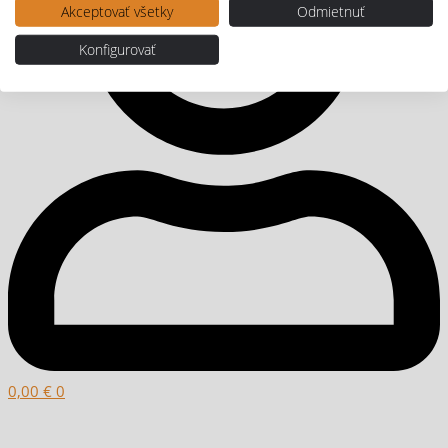
Akceptovať všetky
Odmietnuť
Konfigurovať
0,00
€
0