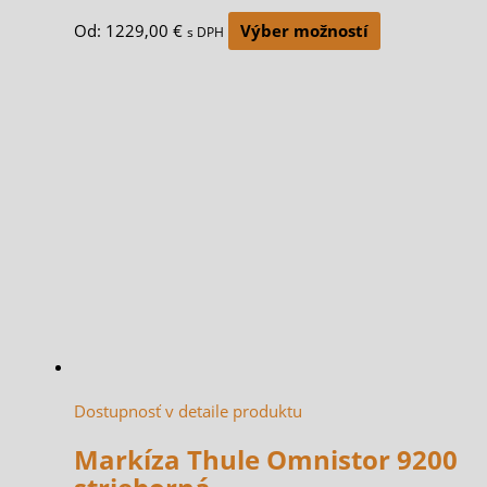
Od:
1229,00
€
Výber možností
s DPH
Dostupnosť v detaile produktu
Markíza Thule Omnistor 9200