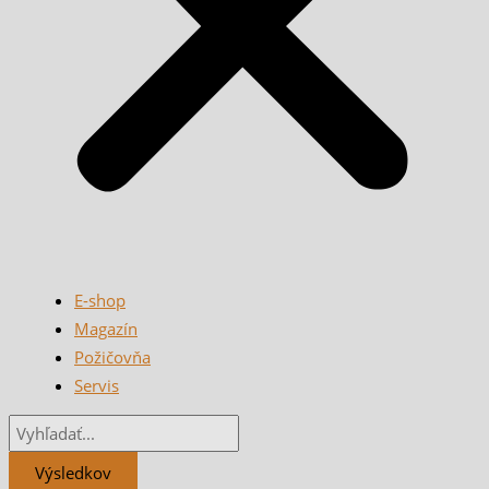
E-shop
Magazín
Požičovňa
Servis
Výsledkov