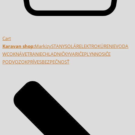
Cart
Karavan shop:
Markízy
STANY
SOLÁR
ELEKTRO
KÚRENIE
VODA
WC
OKNÁ
VETRANIE
CHLADNIČKY
VARIČE
PLYN
NOSIČE
PODVOZOK
PRÍVES
BEZPEČNOSŤ