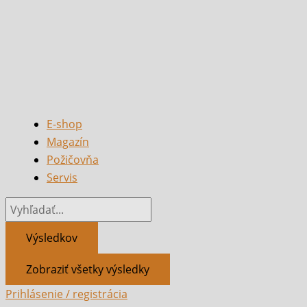
E-shop
Magazín
Požičovňa
Servis
Výsledkov
Zobraziť všetky výsledky
Prihlásenie / registrácia