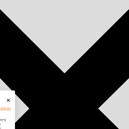
údajov
bory
o
í