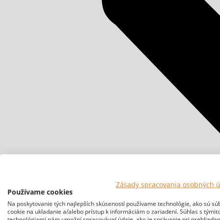
Zásady spracovania osobných 
Používame cookies
Na poskytovanie tých najlepších skúseností používame technológie, ako sú sú
cookie na ukladanie a/alebo prístup k informáciám o zariadení. Súhlas s týmit
technológiami nám umožní spracovávať údaje, ako je správanie pri prehliadan