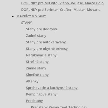
DOPLNKY pre MB Vito, Viano, V-Clase, Marco Polo
DOPLNKY pre Sprinter, Crafter, Master, Movano
MARKÍZY & STANY
STANY
Stany pre dodávky
Zadné stany
Stany pre autokaravany
Stany pre obytné prívesy
Nafukovacie stany
Strešné stany
Zimné stany
Slnečné clony
Altánky
Sprchovacie a kuchynské stany
Kempingové stany
Predstany
Predstany Reimo Tent Technology