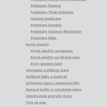
Predstany Fiamma
Predstany Thule Omnistor
Ostatné predstany
Predstany Dometic
Predstany Outdoor Revolution
Predstany Wigo
Krycie plachty
Krycie plachty na karavan
Krycie plachty na obytné auto
Kryty spodnej časti
Vetrolamy a plážové stany
Dažďové žľaby a multirail
Uchytenie stanu a kederové lišty
Stanové kolíky a vystuženie stanu
Upevňovacie popruhy stanu
Tyče na stan