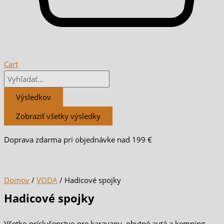
Cart
Výsledkov
Zobraziť všetky výsledky
Doprava zdarma pri objednávke nad 199 €
Domov
/
VODA
/ Hadicové spojky
Hadicové spojky
Všetko príslušenstvo pre karavany, obytné autá a kemping