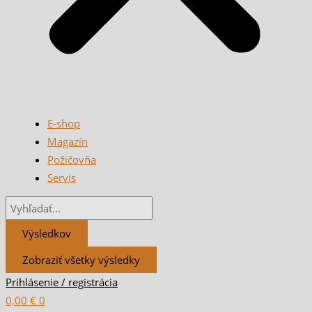
E-shop
Magazín
Požičovňa
Servis
Výsledkov
Zobraziť všetky výsledky
Prihlásenie / registrácia
0,00
€
0