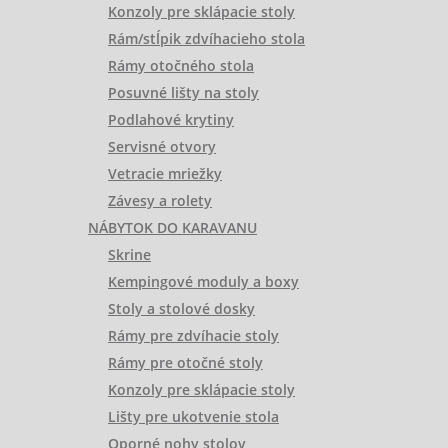
Konzoly pre sklápacie stoly
Rám/stĺpik zdvíhacieho stola
Rámy otočného stola
Posuvné lišty na stoly
Podlahové krytiny
Servisné otvory
Vetracie mriežky
Závesy a rolety
NÁBYTOK DO KARAVANU
Skrine
Kempingové moduly a boxy
Stoly a stolové dosky
Rámy pre zdvíhacie stoly
Rámy pre otočné stoly
Konzoly pre sklápacie stoly
Lišty pre ukotvenie stola
Oporné nohy stolov