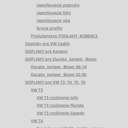
Upevňovacie popruhy
Upevňovacie lišty
Upevňovacie oká
Krycie profily
Príslušenstvo PODLAHY, KOBERCE
Doplnky pre VW Caddy
DOPLNKY pre Kangoo
DOPLNKY pre Ducato, Jumper, Boxer
Ducato, Jumper, Boxer 06-14
Ducato, Jumper, Boxer 02-06
DOPLNKY pre VW T3, T4, T5, T6
VW T3
VW T3 rozšírenie Jolly
VW T3 rozšírenie Florida
VW T3 rozšírenie Speedy
VW T4