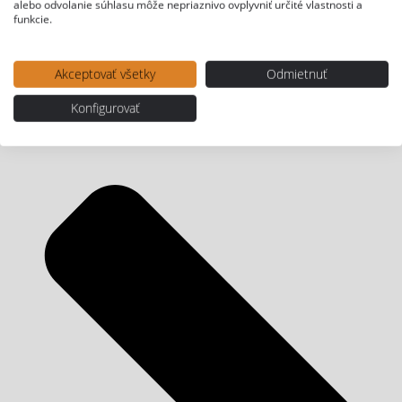
alebo odvolanie súhlasu môže nepriaznivo ovplyvniť určité vlastnosti a
funkcie.
Akceptovať všetky
Odmietnuť
Konfigurovať