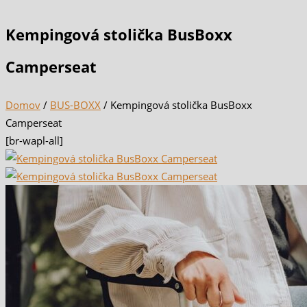
Kempingová stolička BusBoxx
Camperseat
Domov
/
BUS-BOXX
/ Kempingová stolička BusBoxx
Camperseat
[br-wapl-all]