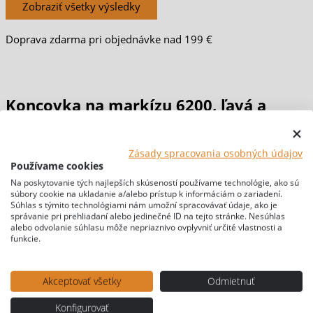
Zobraziť všetky výsledky
Doprava zdarma pri objednávke nad 199 €
Koncovka na markízu 6200, ľavá a
pravá
Zásady spracovania osobných údajov
Používame cookies
Domov
/
MARKÍZY & STANY
/
MARKÍZY
/
Markízy Thule
Na poskytovanie tých najlepších skúseností používame technológie, ako sú
súbory cookie na ukladanie a/alebo prístup k informáciám o zariadení.
Omnistor
/ Koncovka na markízu 6200, ľavá a pravá
Súhlas s týmito technológiami nám umožní spracovávať údaje, ako je
[br-wapl-all]
správanie pri prehliadaní alebo jedinečné ID na tejto stránke. Nesúhlas
alebo odvolanie súhlasu môže nepriaznivo ovplyvniť určité vlastnosti a
funkcie.
Akceptovať všetky
Odmietnuť
Konfigurovať