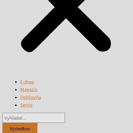
E-shop
Magazín
Požičovňa
Servis
Výsledkov