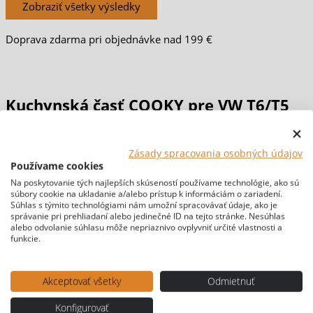
Zobraziť všetky výsledky
Doprava zdarma pri objednávke nad 199 €
Kuchynská časť COOKY pre VW T6/T5
Domov
/
PRESTAVBY & MATERIÁLY
/ Kuchynská časť COOKY
Zásady spracovania osobných údajov
pre VW T6/T5
Používame cookies
[br-wapl-all]
Na poskytovanie tých najlepších skúseností používame technológie, ako sú
súbory cookie na ukladanie a/alebo prístup k informáciám o zariadení.
Súhlas s týmito technológiami nám umožní spracovávať údaje, ako je
správanie pri prehliadaní alebo jedinečné ID na tejto stránke. Nesúhlas
alebo odvolanie súhlasu môže nepriaznivo ovplyvniť určité vlastnosti a
funkcie.
Akceptovať všetky
Odmietnuť
Konfigurovať