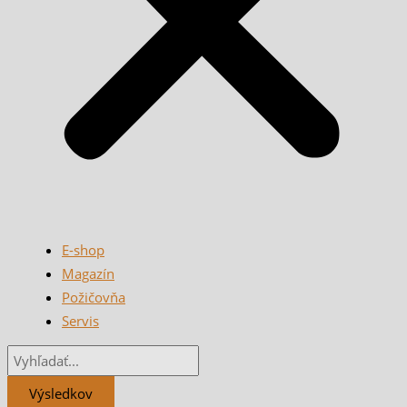
E-shop
Magazín
Požičovňa
Servis
Výsledkov