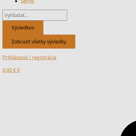
Servis
Výsledkov
Zobraziť všetky výsledky
Prihlásenie / registrácia
0,00
€
0