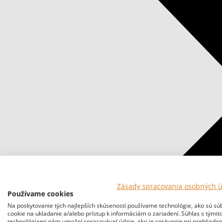
Zásady spracovania osobných 
Používame cookies
Na poskytovanie tých najlepších skúseností používame technológie, ako sú sú
cookie na ukladanie a/alebo prístup k informáciám o zariadení. Súhlas s týmit
technológiami nám umožní spracovávať údaje, ako je správanie pri prehliadan