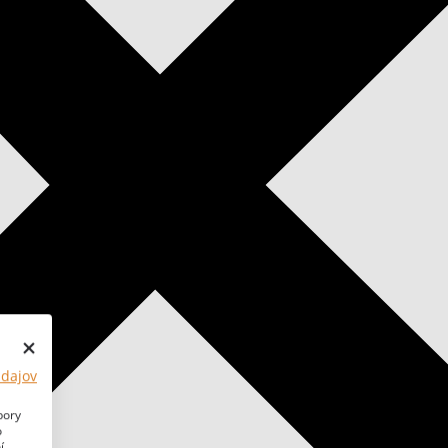
údajov
bory
o
í