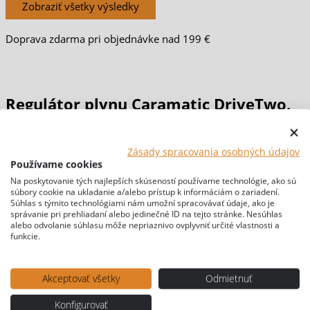
Zobraziť všetky výsledky
Doprava zdarma pri objednávke nad 199 €
Regulátor plynu Caramatic DriveTwo,
30 mbar
Zásady spracovania osobných údajov
Používame cookies
Domov
/
PLYN & VARIČE
/
Plynové regulátory
/ Regulátor
Na poskytovanie tých najlepších skúseností používame technológie, ako sú
súbory cookie na ukladanie a/alebo prístup k informáciám o zariadení.
plynu Caramatic DriveTwo, 30 mbar
Súhlas s týmito technológiami nám umožní spracovávať údaje, ako je
[br-wapl-all]
správanie pri prehliadaní alebo jedinečné ID na tejto stránke. Nesúhlas
alebo odvolanie súhlasu môže nepriaznivo ovplyvniť určité vlastnosti a
funkcie.
Akceptovať všetky
Odmietnuť
Konfigurovať