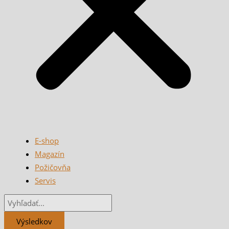
E-shop
Magazín
Požičovňa
Servis
Výsledkov