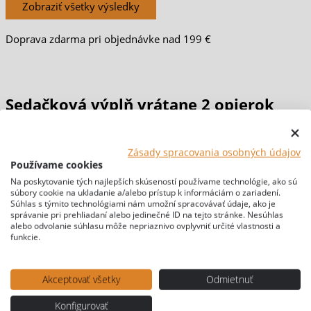
Zobraziť všetky výsledky
Doprava zdarma pri objednávke nad 199 €
Sedačková výplň vrátane 2 opierok
hlavy
Zásady spracovania osobných údajov
Používame cookies
Domov
/
PRESTAVBY & MATERIÁLY
/
SEDACIE A SPACIE
Na poskytovanie tých najlepších skúseností používame technológie, ako sú
súbory cookie na ukladanie a/alebo prístup k informáciám o zariadení.
SYSTÉMY
/ Sedačková výplň vrátane 2 opierok hlavy
Súhlas s týmito technológiami nám umožní spracovávať údaje, ako je
[br-wapl-all]
správanie pri prehliadaní alebo jedinečné ID na tejto stránke. Nesúhlas
alebo odvolanie súhlasu môže nepriaznivo ovplyvniť určité vlastnosti a
funkcie.
Akceptovať všetky
Odmietnuť
Konfigurovať