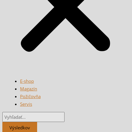
E-shop
Magazín
Požičovňa
Servis
Výsledkov