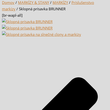
Domov
/
MARKÍZY & STANY
/
MARKÍZY
/
Príslušenstvo
markízy
/ Sklopná prísavka BRUNNER
[br-wapl-all]