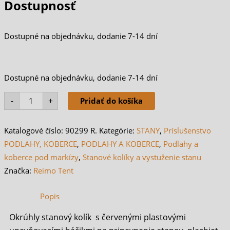
Dostupnosť
Dostupné na objednávku, dodanie 7-14 dní
množstvo
Stanový
Dostupné na objednávku, dodanie 7-14 dní
kolík
okrúhly,
25
-
+
Pridať do košíka
cm
Katalogové číslo:
90299 R.
Kategórie:
STANY
,
Príslušenstvo
PODLAHY, KOBERCE
,
PODLAHY A KOBERCE
,
Podlahy a
koberce pod markízy
,
Stanové kolíky a vystuženie stanu
Značka:
Reimo Tent
Popis
Okrúhly stanový kolík s červenými plastovými