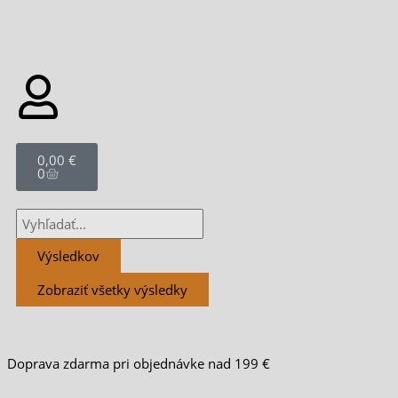
Cart
0,00
€
0
Search
...
Výsledkov
Zobraziť všetky výsledky
Doprava zdarma pri objednávke nad 199 €