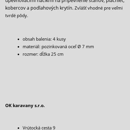
upevňovacími háčikmi na pripevnenie stanov, plachiet,
kobercov a podlahových krytín.
Zvlášť vhodné pre veľmi
tvrdé pôdy.
obsah balenia: 4 kusy
materiál: pozinkovaná oceľ Ø 7 mm
rozmer: dĺžka 25 cm
OK karavany s.r.o.
Vrútocká cesta 9