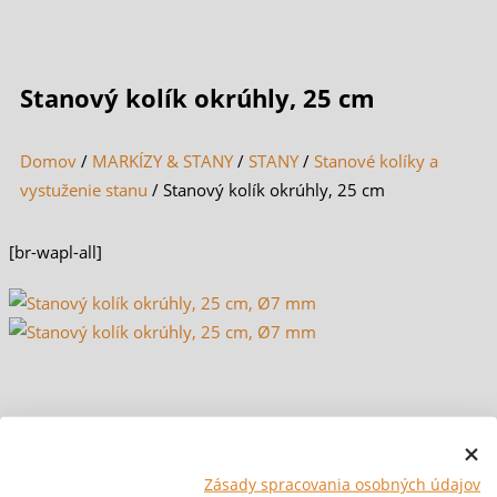
Stanový kolík okrúhly, 25 cm
Domov
/
MARKÍZY & STANY
/
STANY
/
Stanové kolíky a
vystuženie stanu
/ Stanový kolík okrúhly, 25 cm
[br-wapl-all]
Zásady spracovania osobných údajov