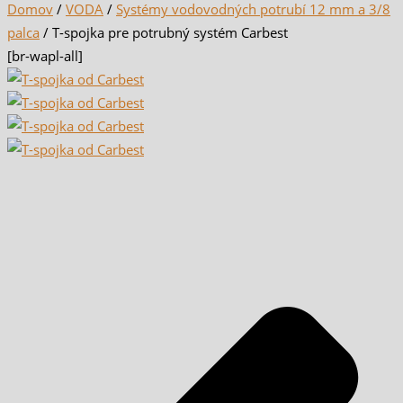
Domov
/
VODA
/
Systémy vodovodných potrubí 12 mm a 3/8
palca
/ T-spojka pre potrubný systém Carbest
[br-wapl-all]