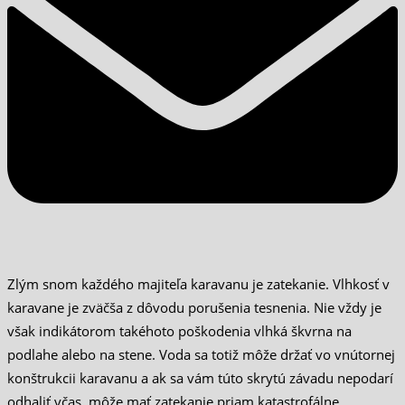
Zlým snom každého majiteľa karavanu je zatekanie. Vlhkosť v
karavane je zväčša z dôvodu porušenia tesnenia. Nie vždy je
však indikátorom takéhoto poškodenia vlhká škvrna na
podlahe alebo na stene. Voda sa totiž môže držať vo vnútornej
konštrukcii karavanu a ak sa vám túto skrytú závadu nepodarí
odhaliť včas, môže mať zatekanie priam katastrofálne