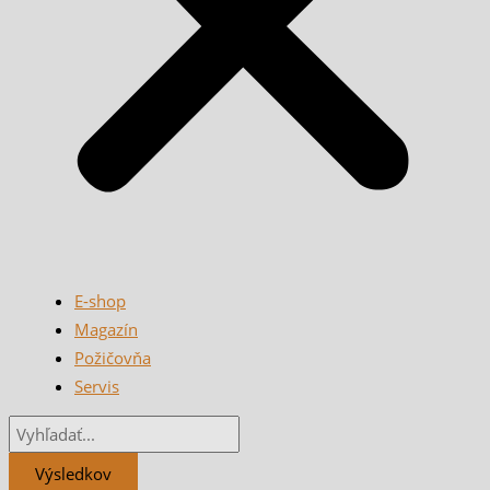
E-shop
Magazín
Požičovňa
Servis
Výsledkov